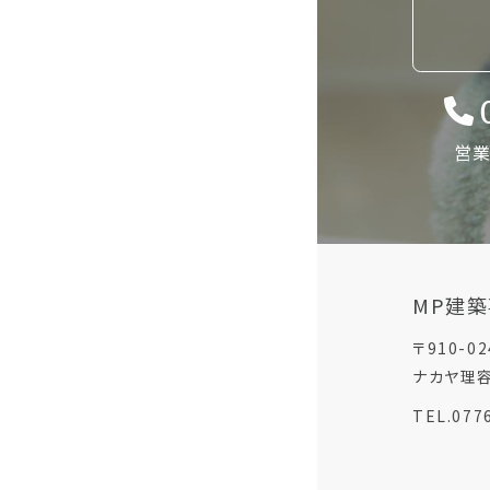
営業
MP建
〒910-
ナカヤ理容
TEL.077