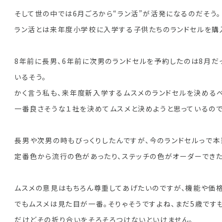
そして世の中では6月ごろから“ラン活”が活発になるのだそう。
ラン活とは来年度小学校に入学する子供たちのランドセルを購
8年前に長男、6年前に次男のランドセルを予約したのは8月だ
いるそう。
かく言う私も、来年度新入学するムスメのランドセルを決めるべ
一番良さそうな１社を決めてムスメと決めようと思っているので
長男や次男の時もびっくりしたんですが、今のランドセルっで
定番色から流行の色があったり、ステッチの色がオーダーできた
ムスメの意見はもちろん尊重してあげたいのですが、機能や価格
でもムスメは見た目が一番。そりゃそうですよね、まだ5歳です
だけどその折り合いをそろそろつけないといけません。