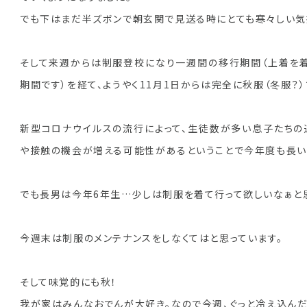
でも下はまだ半ズボンで朝玄関で見送る時にとても寒々しい気
そして来週からは制服登校になり一週間の移行期間（上着を着
期間です）を経て、ようやく11月1日からは完全に秋服（冬服？
新型コロナウイルスの流行によって、生徒数が多い息子たちの
や接触の機会が増える可能性があるということで今年度も長い
でも長男は今年6年生…少しは制服を着て行って欲しいなぁと
今週末は制服のメンテナンスをしなくてはと思っています。
そして味覚的にも秋！
我が家はみんなおでんが大好き。なので今週、ぐっと冷え込んだ