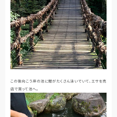
この後向こう岸の池に鯉がたくさん泳いでいて、エサを売
店で買って池へ。